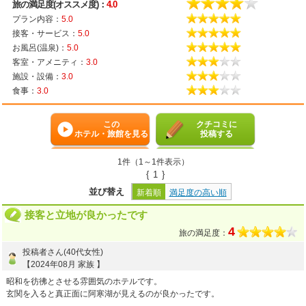
旅の満足度(オススメ度)：
4.0
プラン内容：
5.0
接客・サービス：
5.0
お風呂(温泉)：
5.0
客室・アメニティ：
3.0
施設・設備：
3.0
食事：
3.0
この
クチコミに
ホテル・旅館を見る
投稿する
1件（1～1件表示）
{
1
}
並び替え
新着順
満足度の高い順
接客と立地が良かったです
4
旅の満足度：
投稿者さん(40代女性)
【2024年08月 家族 】
昭和を彷彿とさせる雰囲気のホテルです。
玄関を入ると真正面に阿寒湖が見えるのが良かったです。