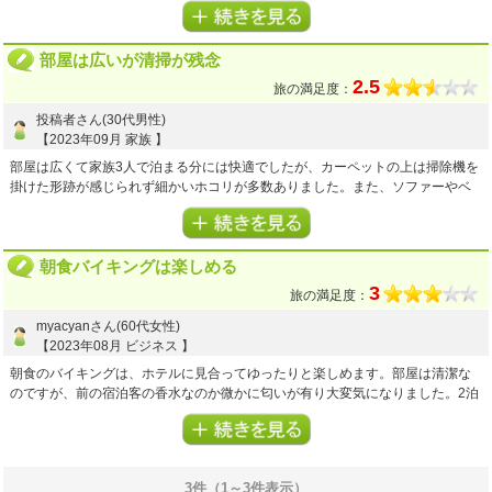
トイレのウォシュレット機能やお風呂のカランも他の部屋より新しいものにな
っていて使いやすく、アメニティも全て常備、入浴剤までありました。
テレビもとても大きなものでした。
部屋は広いが清掃が残念
今まで数回泊まったことがありますが、一番快適に過ごすことができました。
何よりもフロントの方の紳士的な対応が嬉しかったです。
2.5
旅の満足度：
是非また泊まらせていただきたいと思います。
投稿者さん(30代男性)
【2023年09月 家族 】
5
5
5
プラン内容
点
接客・サービス
点
お風呂(温泉)
点
5
3
客室・アメニティ
点
施設・設備
点
部屋は広くて家族3人で泊まる分には快適でしたが、カーペットの上は掃除機を
掛けた形跡が感じられず細かいホコリが多数ありました。また、ソファーやベ
ッドの下には忘れ物が。
1泊数千円のホテルやらまだしもニューオータニホテルでこれは残念でした。
朝食バイキングは楽しめる
3
3
3
3
プラン内容
点
接客・サービス
点
お風呂(温泉)
点
旅の満足度：
2
1
客室・アメニティ
点
施設・設備
点
myacyanさん(60代女性)
【2023年08月 ビジネス 】
朝食のバイキングは、ホテルに見合ってゆったりと楽しめます。部屋は清潔な
のですが、前の宿泊客の香水なのか微かに匂いが有り大変気になりました。2泊
しましたが、最後まで消えませんでした。匂いに敏感な方には余りお勧め出来
ません。
3
3
3
プラン内容
点
接客・サービス
点
お風呂(温泉)
点
3件（1～3件表示）