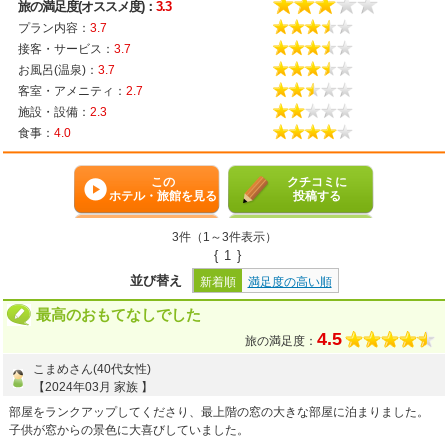
旅の満足度(オススメ度)：
3.3
プラン内容：
3.7
接客・サービス：
3.7
お風呂(温泉)：
3.7
客室・アメニティ：
2.7
施設・設備：
2.3
食事：
4.0
この
クチコミに
ホテル・旅館を見る
投稿する
3件（1～3件表示）
{
1
}
並び替え
新着順
満足度の高い順
最高のおもてなしでした
4.5
旅の満足度：
こまめさん(40代女性)
【2024年03月 家族 】
部屋をランクアップしてくださり、最上階の窓の大きな部屋に泊まりました。
子供が窓からの景色に大喜びしていました。