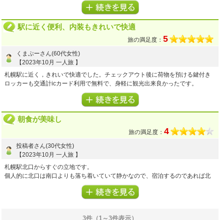
朝食も美味しいし、コーヒーも美味しかったです。
また朝食に豆乳があったのはとてもうれしかったです。ソイラテにして2杯飲み
ました。
駅に近く便利、内装もきれいで快適
チェックイン日とチェックアウト日の終日は1階のロッカーに無料で荷物を預け
られるので、ゆっくり刊行することもできました！
5
旅の満足度：
また機会があれば利用したいです。ありがとうございました。
くまぷーさん(60代女性)
【2023年10月 一人旅 】
5
4.5
3
プラン内容
点
接客・サービス
点
お風呂(温泉)
点
4
4.5
4
客室・アメニティ
点
施設・設備
点
食事
点
札幌駅に近く，きれいで快適でした。チェックアウト後に荷物を預ける鍵付き
ロッカーも交通計icカード利用で無料で、身軽に観光出来良かったです。
トイレと浴室はそれぞれ独立で、お風呂はバスタブも大きく洗い場もあり使い
やすかったです。
アメニティは、必要なものだけをフロントでピックアップするシステムでSDGs
朝食が美味し
に配慮してありました。
掃除、ベットも快適で、フロントスタッフも皆さん親切でした。
4
旅の満足度：
また利用したいと思います。
投稿者さん(30代女性)
【2023年10月 一人旅 】
5
5
5
プラン内容
点
接客・サービス
点
お風呂(温泉)
点
5
5
客室・アメニティ
点
施設・設備
点
札幌駅北口からすぐの立地です。
個人的に北口は南口よりも落ち着いていて静かなので、宿泊するのであれば北
口のホテルが良いなと思っていたので、こちらのホテルを選びました。
資源保護やコスト削減が叫ばれている昨今、アメニティ類は充実しているとは
言えませんが最低限のものは揃っています。
シングルの部屋の場合、申し訳程度の机が備え付けられていることが多いです
3件（1～3件表示）