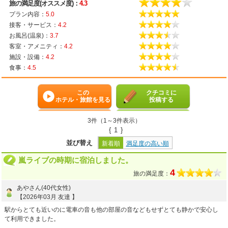
旅の満足度(オススメ度)：
4.3
プラン内容：
5.0
接客・サービス：
4.2
お風呂(温泉)：
3.7
客室・アメニティ：
4.2
施設・設備：
4.2
食事：
4.5
この
クチコミに
ホテル・旅館を見る
投稿する
3件（1～3件表示）
{
1
}
並び替え
新着順
満足度の高い順
嵐ライブの時期に宿泊しました。
4
旅の満足度：
あやさん(40代女性)
【2026年03月 友達 】
駅からとても近いのに電車の音も他の部屋の音などもせずとても静かで安心し
て利用できました。