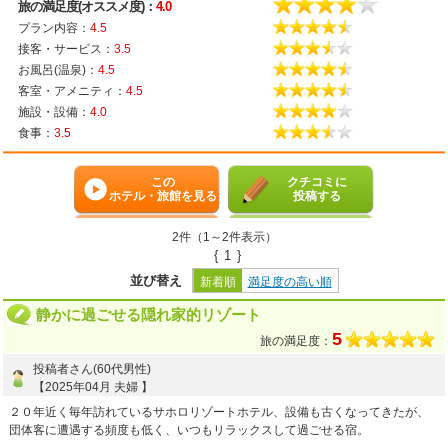
旅の満足度(オススメ度)：
4.0
プラン内容：
4.5
接客・サービス：
3.5
お風呂(温泉)：
4.5
客室・アメニティ：
4.5
施設・設備：
4.0
食事：
3.5
この
クチコミに
ホテル・旅館を見る
投稿する
2件（1～2件表示）
{
1
}
並び替え
新着順
満足度の高い順
静かに過ごせる隠れ家的リゾート
5
旅の満足度：
投稿者さん(60代男性)
【2025年04月 夫婦 】
２０年近く毎年訪れているサホロリゾートホテル、設備も古くなってきたが、
団体客に遭遇する頻度も低く、いつもリラックスして過ごせる宿。