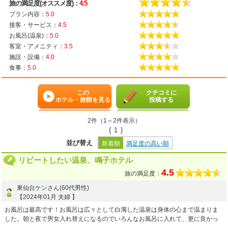
旅の満足度(オススメ度)：
4.5
プラン内容：
5.0
接客・サービス：
4.5
お風呂(温泉)：
5.0
客室・アメニティ：
3.5
施設・設備：
4.0
食事：
5.0
この
クチコミに
ホテル・旅館を見る
投稿する
2件（1～2件表示）
{
1
}
並び替え
新着順
満足度の高い順
リピートしたい温泉、鳴子ホテル
4.5
旅の満足度：
東仙台ケンさん(60代男性)
【2024年01月 夫婦 】
お風呂は最高です！お風呂は広々として白濁した温泉は身体の心まで温まりま
した。朝と夜で男女入れ替えになるのでいろんなお風呂に入れて、更に良かっ