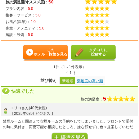
旅の満足度(オススメ度)：
5.0
プラン内容：
5.0
接客・サービス：
5.0
お風呂(温泉)：
4.0
客室・アメニティ：
5.0
施設・設備：
5.0
この
クチコミに
ホテル・旅館を見る
投稿する
1件（1～1件表示）
{
1
}
並び替え
新着順
満足度の高い順
快適でした
5
旅の満足度：
エリコさん(40代女性)
【2025年08月 ビジネス 】
禁煙ルームと間違えて喫煙ルームの予約をしてしまいました。フロントで受付
の時に気付き、変更可能か相談したところ、嫌な顔せずに色々提案していただ
き禁煙ルームに変更出来ました。
私側のミスにも関わらず、快く変更していただきご迷惑をおかけしましたが、