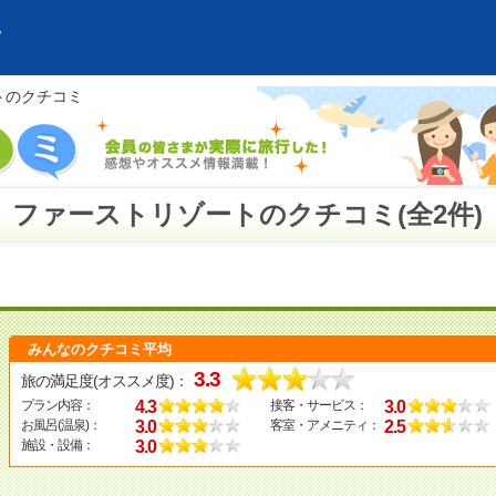
トのクチコミ
ファーストリゾートのクチコミ(全2件)
みんなのクチコミ平均
3.3
旅の満足度(オススメ度)：
4.3
3.0
プラン内容：
接客・サービス：
3.0
2.5
お風呂(温泉)：
客室・アメニティ：
3.0
施設・設備：