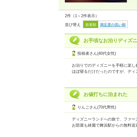
2件（1～2件表示）
並び替え
新着順
満足度の高い順
お手頃なお泊りディズ
投稿者さん(40代女性)
お泊りでのディズニーを手軽に楽し
ほぼ寝るだけだったのですが、ディ
晩御飯、朝ご飯をホテル内で調達し
プラン内容
4.5
点
接客・サービ
お値打ちに泊まれた
【ご利用商品】
Ｅクーポン 東京
りんごさん(70代男性)
おとなおひとり様１泊あたりの宿
ディズニーランドへの旅で、ファー
お部屋も綺麗で舞浜駅からの無料送
一つだけ、ベッドマットが硬く寝ず