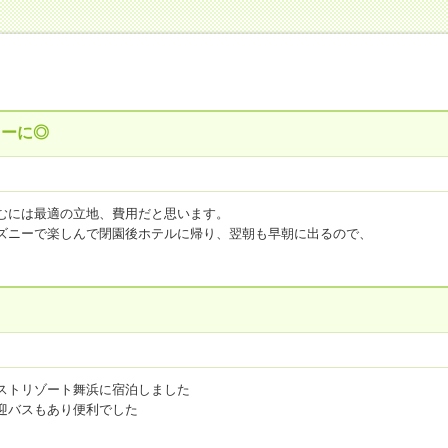
ニーに◎
むには最適の立地、費用だと思います。
ズニーで楽しんで閉園後ホテルに帰り、翌朝も早朝に出るので、
たかったのですが、おにぎりなどはほとんどなかったのが残念です。
ス
3
点
お風呂(温泉)
3
点
客室・アメニティ
3
点
施設・設備
3
点
ベイ舞浜ホテル ファーストリゾート
泊代金：
10,000円～12,500円
ストリゾート舞浜に宿泊しました
迎バスもあり便利でした
らいのが少し不満でしたが料金もお安かったので良かったです