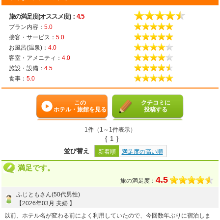
旅の満足度(オススメ度)：
4.5
プラン内容：
5.0
接客・サービス：
5.0
お風呂(温泉)：
4.0
客室・アメニティ：
4.0
施設・設備：
4.5
食事：
5.0
この
クチコミに
ホテル・旅館を見る
投稿する
1件（1～1件表示）
{
1
}
並び替え
新着順
満足度の高い順
満足です。
4.5
旅の満足度：
ふじともさん(50代男性)
【2026年03月 夫婦 】
以前、ホテル名が変わる前によく利用していたので、今回数年ぶりに宿泊しま