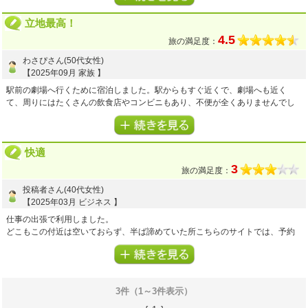
4
4
3
プラン内容
点
接客・サービス
点
お風呂(温泉)
点
4
4
客室・アメニティ
点
施設・設備
点
立地最高！
4.5
旅の満足度：
わさぴさん(50代女性)
【2025年09月 家族 】
駅前の劇場へ行くために宿泊しました。駅からもすぐ近くで、劇場へも近く
て、周りにはたくさんの飲食店やコンビニもあり、不便が全くありませんでし
た。結構な繁華街でも、客室内は静かでした。娘(おとな)と2人でダブルルー
ム。ベッドも広く、十分休めました。チェックイン前と、チェックアウト後も
快く荷物を預かっていただき、大変助かりました。ありがとうございます。ま
快適
た機会ありましたら是非利用したいホテルでした。お世話になりました。
3
旅の満足度：
5
5
3
プラン内容
点
接客・サービス
点
お風呂(温泉)
点
投稿者さん(40代女性)
4
5
客室・アメニティ
点
施設・設備
点
【2025年03月 ビジネス 】
仕事の出張で利用しました。
どこもこの付近は空いておらず、半ば諦めていた所こちらのサイトでは、予約
が取れたので、大変助かりました。
ホテルは、綺麗で、角部屋。静かで駅からも近くて申し分なかったです。
3
4
3
プラン内容
点
接客・サービス
点
お風呂(温泉)
点
3件（1～3件表示）
3
3
客室・アメニティ
点
施設・設備
点