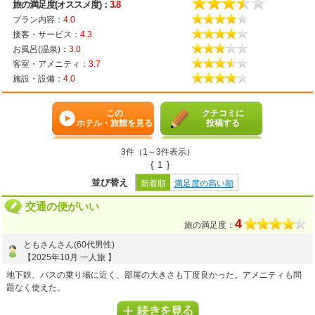
旅の満足度(オススメ度)：
3.8
プラン内容：
4.0
接客・サービス：
4.3
お風呂(温泉)：
3.0
客室・アメニティ：
3.7
施設・設備：
4.0
この
クチコミに
ホテル・旅館を見る
投稿する
3件（1～3件表示）
{
1
}
並び替え
新着順
満足度の高い順
交通の便がいい
4
旅の満足度：
ともさんさん(60代男性)
【2025年10月 一人旅 】
地下鉄、バスの乗り場に近く、部屋の大きさも丁度良かった。アメニティも問
題なく使えた。