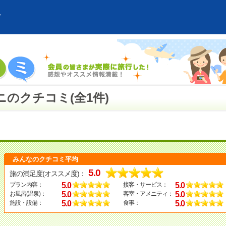
のクチコミ(全1件)
みんなのクチコミ平均
5.0
旅の満足度(オススメ度)：
5.0
5.0
プラン内容：
接客・サービス：
5.0
5.0
お風呂(温泉)：
客室・アメニティ：
5.0
5.0
施設・設備：
食事：