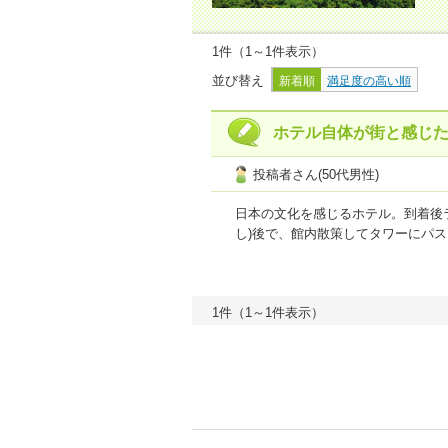
1件（1～1件表示）
並び替え
新着順
満足度の高い順
ホテル自体が街と感じ
投稿者さん(50代男性)
日本の文化を感じるホテル。到着後
し)後で、館内散策してタワーにパ
要）夜はなだ万で花懐石と野立て。ど
る）焼きそばがフルーティーなソー
は庭園側を予約しよう。
1件（1～1件表示）
プラン内容
5
点
接客・サービス
5
【ご利用商品】
【Ｅクーポン／事
おとなおひとり様１泊あたりの宿