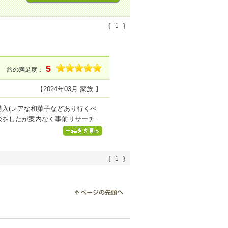
{
1
}
5
旅の満足度：
【2024年03月 家族 】
入(レアな和菓子などあり行くべ
談をしたが案内なく事前リサーチ
で5分待ち(スマホで知らせてくれ
めだが、日陰感が強かった。次回
{
1
}