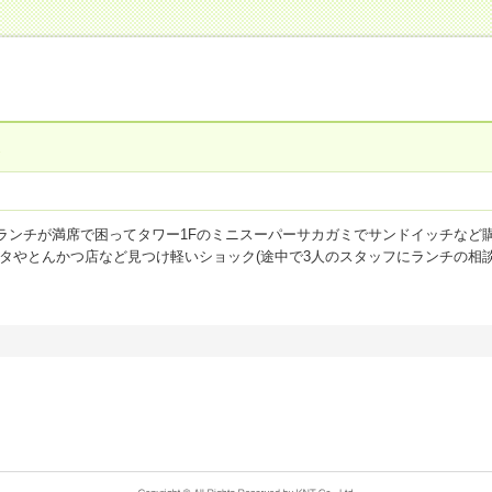
た
ランチが満席で困ってタワー1Fのミニスーパーサカガミでサンドイッチなど購
スタやとんかつ店など見つけ軽いショック(途中で3人のスタッフにランチの相
ちらも華やか。鯛の刺身が特に美味だった。朝はsatsukiへ。日曜で7：30
スで感動。ぜひ。部屋はタワーで皇居・スカイツリー・丸の内のビル群の眺
点
お風呂(温泉)
5
点
客室・アメニティ
5
点
施設・設備
5
点
食事
5
点
前払】首都圏 ホテルニューオータニ
泊代金：
20,000円～25,000円