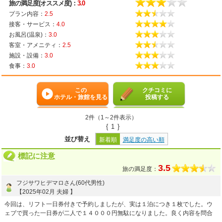
旅の満足度(オススメ度)：
3.0
プラン内容：
2.5
接客・サービス：
4.0
お風呂(温泉)：
3.0
客室・アメニティ：
2.5
施設・設備：
3.0
食事：
3.0
この
クチコミに
ホテル・旅館を見る
投稿する
2件（1～2件表示）
{
1
}
並び替え
新着順
満足度の高い順
標記に注意
3.5
旅の満足度：
フジサワヒデマロさん(60代男性)
【2025年02月 夫婦 】
今回は、リフト一日券付きで予約しましたが、実は１泊につき１枚でした。ウ
ェブで買った一日券が二人で１４０００円無駄になりました。良く内容を問合