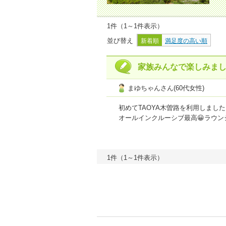
1件（1～1件表示）
並び替え
新着順
満足度の高い順
家族みんなで楽しみま
まゆちゃんさん(60代女性)
初めてTAOYA木曽路を利用しまし
オールインクルーシブ最高😀ラウ
夕食時も追加料金を気にせずに多種
バイキングも高品質で、何もかも美
お風呂も広々としていて清潔で、リ
1件（1～1件表示）
ツルになりました。
温泉卓球を家族みんなで楽しんだの
ありがとうございました。
プラン内容
4
点
接客・サービス
4
【ご利用商品】
【Ｅクーポン】パ