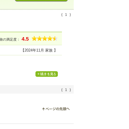
{
1
}
4.5
旅の満足度：
【2024年11月 家族 】
はトロッとしていて、お肌はツル
{
1
}
ひまた利用させていただきます。