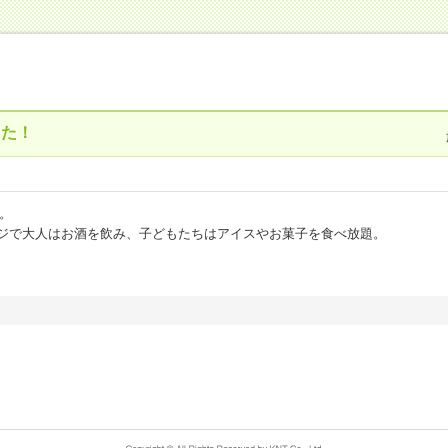
した！
た。
ンジで大人はお酒を飲み、子どもたちはアイスやお菓子を食べ放題。
類のお酒をいただきました（笑）
味しかったです。特に朝の海鮮丼が良かったです。
ファのシャワーヘッドや高級ドライヤーや化粧水など至れり尽くせり。お湯
もいい思い出です。サービスも行き届いていて文句なし。機会があったらぜ
点
お風呂(温泉)
5
点
客室・アメニティ
4
点
施設・設備
5
点
食事
5
点
ーソナリップ信州 ＴＡＯＹＡ木曽路