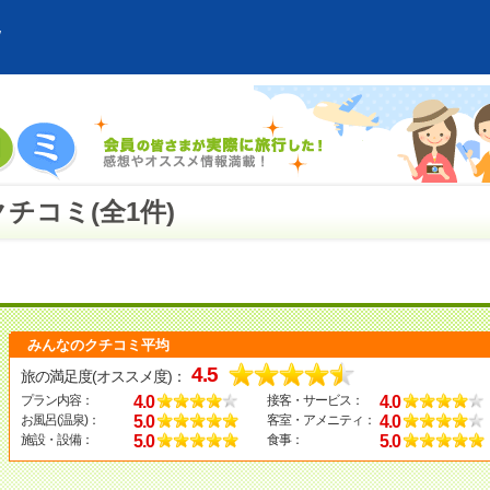
チコミ(全1件)
みんなのクチコミ平均
4.5
旅の満足度(オススメ度)：
4.0
4.0
プラン内容：
接客・サービス：
5.0
4.0
お風呂(温泉)：
客室・アメニティ：
5.0
5.0
施設・設備：
食事：