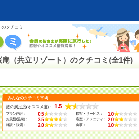
）のクチコミ
庵（共立リゾート）のクチコミ(全1件)
みんなのクチコミ平均
1.5
旅の満足度(オススメ度)：
0.5
1.0
プラン内容：
接客・サービス：
3.5
2.0
お風呂(温泉)：
客室・アメニティ：
2.0
1.0
施設・設備：
食事：