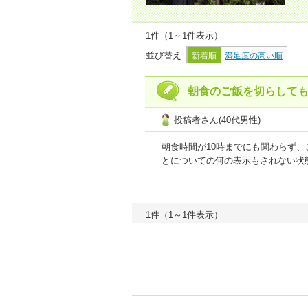
1件（1～1件表示）
並び替え
新着順
満足度の高い順
朝食のご飯を切らして
投稿者さん(40代男性)
朝食時間が10時までにも関わらず
とについての何の表示もされない状
私もこれまで色んな宿に泊まってき
おかずは素晴らしいですが、あの何
1件（1～1件表示）
プラン内容
0.5
点
接客・サービ
【ご利用商品】
【Ｅクーポン事前
おとなおひとり様１泊あたりの宿