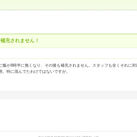
も補充されません！
、ご飯が8時半に無くなり、その後も補充されません。スタッフも全くそれに
態。特に混んでたわけではないですが。
ましたが、ご飯を切らしたところは生涯初体験でした。
もしようとしないスタッフの質ではもう泊まりたいとは思いませんね。
ス
1
点
お風呂(温泉)
3.5
点
客室・アメニティ
2
点
施設・設備
2
点
食事
1
点
払い】期間限定！岐阜 飛騨花里の湯 高山桜庵（共立リゾート）
泊代金：
～10,000円