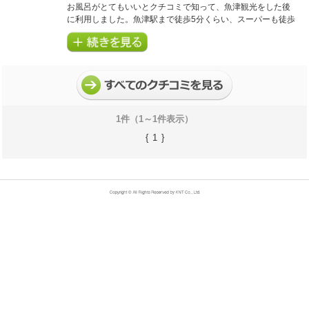
お風呂がとてもいいとクチコミで知って、魚津観光をした後
に利用しました。魚津駅まで徒歩5分くらい、スーパーも徒歩
5分くらい、駅前には飲食店も程よくありました。お風呂は評
判通り新しくて綺麗で特に露天風呂が良かったです。天井が
吹き抜けで外の空気が感じられて夜景や朝はきれいな景色を
見ながらゆっくりと入れました。ただ、客室の数に対して洗
い場や洗面台が少なくて時間帯によっては待たないといけな
いので混雑状況をネットで検索してから行くことをおすすめ
します。
1件（1～1件表示）
5
4.5
プラン内容
点
接客・サービス
点
{
1
}
5
4
お風呂(温泉)
点
客室・アメニティ
点
5
施設・設備
点
【ご利用商品】
【Ｅクーポン】北陸 ホテルグランミラージュ
おとなおひとり様１泊あたりの宿泊代金：
～10,000円