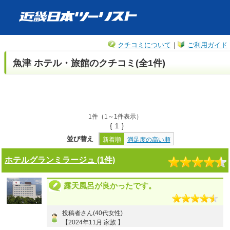
クチコミについて
｜
ご利用ガイド
魚津 ホテル・旅館のクチコミ(全1件)
1件（1～1件表示）
{
1
}
並び替え
新着順
満足度の高い順
ホテルグランミラージュ (1件)
露天風呂が良かったです。
投稿者さん(40代女性)
【2024年11月 家族 】