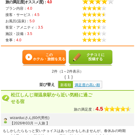
旅の満足度(オススメ度)：
4.0
プラン内容：
4.0
接客・サービス：
4.5
お風呂(温泉)：
5.0
客室・アメニティ：
3.5
施設・設備：
3.5
食事：
4.0
この
クチコミに
ホテル・旅館を見る
投稿する
2件（1～2件表示）
{
1
}
並び替え
新着順
満足度の高い順
松江しんじ湖温泉駅から近い気軽に過ご
せる宿
4.5
旅の満足度：
wizarducさん(60代男性)
【2026年03月 一人旅 】
もしかしたらもっと安いチョイスはあったかもしれませんが、春休みの時期