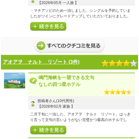
【2026年05月 一人旅 】
・マチアソビのため一泊しました。シングルを予約していま
したがツインにグレードアップしていただいておりました。
・空港、市内からのアクセスとも良好でした。
・高い時期でしたが市内(徳島駅近)と比べるとリーズナブルで
した。
・大浴場、朝食は時間の都合上不使用。
・部屋がとても綺麗でゆったりとしていました。必要な備品
は揃っており、不足は感じませんでした。
・窓からの眺めもとてもよかったです。
・スタッフさんの応答もよかったです。
アオアヲ ナルト リゾート (3件)
5
5
プラン内容
点
接客・サービス
点
鳴門海峡を一望できる文句
3
5
お風呂(温泉)
点
客室・アメニティ
点
なしの四つ星ホテル
5
施設・設備
点
【ご利用商品】
【Ｅクーポン】四国への旅 ホテルルートイン徳島空港ー松茂
投稿者さん(10代男性)
スマートインター
【2026年02月 家族 】
おとなおひとり様１泊あたりの宿泊代金：
二月下旬に一泊した、アオアヲ ナルト リゾート。はっき
15,000円～20,000円
り言って文句の言いようがない完璧かつ最高のホテルでし
た。下民の私が最初に驚いたのは、ホテルエントランスで駐
車場を訪ねた際、ホテルマンが率先して荷物を下ろしてくれ
たことです。今まで格安ホテルのみ宿泊してきた私は初めて