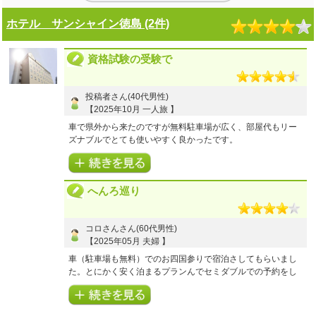
3
5
お風呂(温泉)
点
客室・アメニティ
点
4
4
プラン内容
点
接客・サービス
点
4
4
施設・設備
点
食事
点
ホテル サンシャイン徳島 (2件)
4
4
お風呂(温泉)
点
客室・アメニティ
点
4
5
施設・設備
点
食事
点
【ご利用商品】
【Ｅクーポン】四国への旅／２０２５年上期 アオアヲ ナル
資格試験の受験で
【ご利用商品】
ト リゾート
パーソナリップ四国 アオアヲ ナルト リゾート
おとなおひとり様１泊あたりの宿泊代金：
おとなおひとり様１泊あたりの宿泊代金：
30,000円～50,000円
投稿者さん(40代男性)
12,500円～15,000円
【2025年10月 一人旅 】
車で県外から来たのですが無料駐車場が広く、部屋代もリー
ズナブルでとても使いやすく良かったです。
5
5
プラン内容
点
接客・サービス
点
3
5
お風呂(温泉)
点
客室・アメニティ
点
へんろ巡り
5
5
施設・設備
点
食事
点
【ご利用商品】
コロさんさん(60代男性)
【Ｅクーポン】四国への旅／２０２５年上期 ホテル サンシ
【2025年05月 夫婦 】
ャイン徳島
おとなおひとり様１泊あたりの宿泊代金：
車（駐車場も無料）でのお四国参りで宿泊さしてもらいまし
～10,000円
た。とにかく安く泊まるプランんでセミダブルでの予約をし
ていたのですが、部屋が空いていたのかツインの部屋にして
くれていて、部屋も広く快適でした。お風呂も大浴場があり1
日の疲れが取れてぐっすり寝ることが出来ました。すぐ隣に