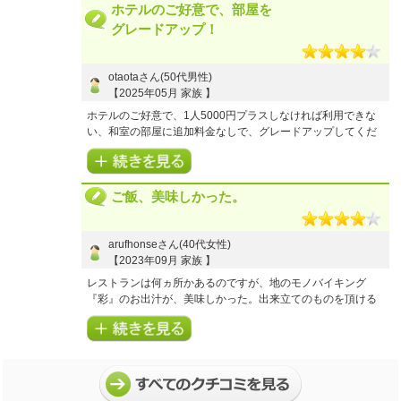
ホテルのご好意で、部屋を
の経験でした。駐車場も丁寧に教えてくださりホテルの教育
の良さが伺えました。部屋に向かうと先にホテルの方が荷物
グレードアップ！
を持って待っていました。一階上の部屋とはいえ助かりま
す。二階からでも充分満足のいく景色です。朝晩ともに雰囲
気の違う鳴門海峡を望めます。温泉も大変良かったです。20
otaotaさん(50代男性)
時頃に入浴をしましたが、貸切でした。柑橘類が浮かんでい
【2025年05月 家族 】
る湯と、普通の湯そしてサウナがありました。全て良かった
ホテルのご好意で、1人5000円プラスしなければ利用できな
のですが、強いて言うなら水風呂が欲しいと思いました。(サ
い、和室の部屋に追加料金なしで、グレードアップしてくだ
ウナの隣にスタンド型のシャワーがあるので必要なのかと言
さいました。GWで旅行代金が高いなと思っていたところ、こ
われれば不要かもしれません)
の部屋ならこの代金でもと納得できました。和室2部屋➕洋室
アメニティーも充実しており何一つ不自由なことはありませ
1部屋で、快適にすごせました！
んでした。朝は和食のバイキングをいただきました。四国な
ご飯、美味しかった。
お風呂は2つありましたが、どちらも狭いかなっという印象で
らではの魚類から野菜、肉料理、うどんなど全て食べきれな
す。
い量で満足でした。
食事は、2食ともバイキングを利用しましたが、品数もあり良
かったです。
arufhonseさん(40代女性)
3
5
プラン内容
点
接客・サービス
点
夕食は、宿泊とは別予約で4つのお店からチョイスでしたが、
【2023年09月 家族 】
4
5
お風呂(温泉)
点
客室・アメニティ
点
GWでどこも予約でほぼ満席。夕食付きのプランでも食べれな
レストランは何ヵ所かあるのですが、地のモノバイキング
5
4
施設・設備
点
食事
点
い事があるのかと、少し不安になりました。
『彩』のお出汁が、美味しかった。出来立てのものを頂ける
チェックインの際には、夕食の情報も連携されていて安心し
のも良かったです。大好きなワカメをサラダやしゃぶしゃぶ
【ご利用商品】
ました。
などでも頂けて、魚介類もお肉も野菜も、美味しくて胃袋つ
【Ｅクーポン】四国への旅／２０２５年下期 アオアヲ ナル
かまれました。
ト リゾート
朝、行く前にLINEで予約するのがオススメですね。土日は混
おとなおひとり様１泊あたりの宿泊代金：
むので、待ち時間有効利用出来ますし。
25,000円～30,000円
4
5
プラン内容
点
接客・サービス
点