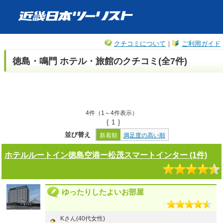
クチコミについて
｜
ご利用ガイド
徳島・鳴門 ホテル・旅館のクチコミ(全7件)
4件（1～4件表示）
{
1
}
並び替え
新着順
満足度の高い順
ホテルルートイン徳島空港ー松茂スマートインター (1件)
ゆったりしたよいお部屋
Kさん(40代女性)