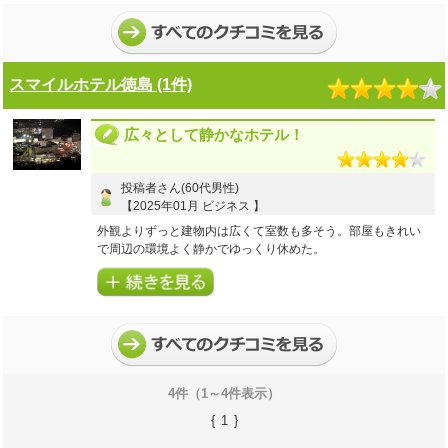
スシローがあり晩御飯もゆっくり食べることが出来良かった
です。朝食もとても美味しかったです。ありがとうございま
した。
スマイルホテル徳島 (1件)
4
4
プラン内容
点
接客・サービス
点
4
4
お風呂(温泉)
点
客室・アメニティ
点
4
4
施設・設備
点
食事
点
広々として静かなホテル！
【ご利用商品】
【Ｅクーポン】四国への旅／２０２４年下期 ホテル サンシ
投稿者さん(60代男性)
ャイン徳島
【2025年01月 ビジネス 】
おとなおひとり様１泊あたりの宿泊代金：
10,000円～12,500円
外観よりずっと建物内は広くて室数も多そう。部屋もきれい
で周辺の環境よく静かでゆっくり休めた。
朝食バイキングは和食中心にしたが品数十分で美味しかっ
た。見事なコストパフォーマンス！今度は観光でも利用した
い。
4
4
プラン内容
点
接客・サービス
点
3
5
お風呂(温泉)
点
客室・アメニティ
点
4
4
施設・設備
点
食事
点
4件（1～4件表示）
【ご利用商品】
{
1
}
【Ｅクーポン】四国への旅／２０２４年 スマイルホテル徳島