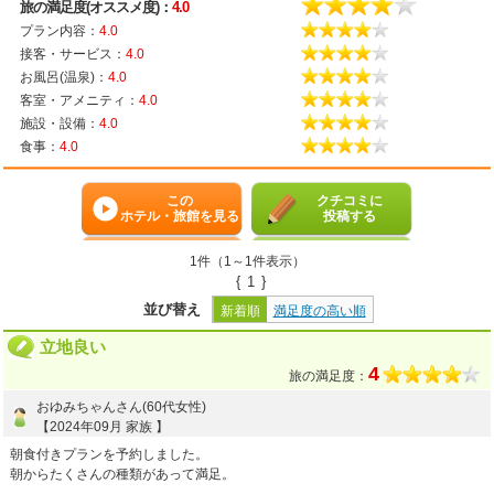
旅の満足度(オススメ度)：
4.0
プラン内容：
4.0
接客・サービス：
4.0
お風呂(温泉)：
4.0
客室・アメニティ：
4.0
施設・設備：
4.0
食事：
4.0
この
クチコミに
ホテル・旅館を見る
投稿する
1件（1～1件表示）
{
1
}
並び替え
新着順
満足度の高い順
立地良い
4
旅の満足度：
おゆみちゃんさん(60代女性)
【2024年09月 家族 】
朝食付きプランを予約しました。
朝からたくさんの種類があって満足。