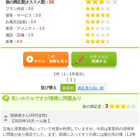
旅の満足度(オススメ度)：
3.0
プラン内容：
3.0
接客・サービス：
5.0
お風呂(温泉)：
3.0
客室・アメニティ：
1.5
施設・設備：
1.5
食事：
4.0
この
クチコミに
ホテル・旅館を見る
投稿する
1件（1～1件表示）
{
1
}
並び替え
新着順
満足度の高い順
良いホテルですが清掃に問題あり
3
旅の満足度：
投稿者さん(40代女性)
【2023年10月 一人旅 】
立地と清潔感が気にっていて何度か利用していますが、今回は客室内の清掃等
に問題があり残念でした。まず、部屋に入ってすぐの床には髪の毛の塊（1,2本