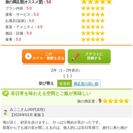
旅の満足度(オススメ度)：
5.0
プラン内容：
5.0
接客・サービス：
5.0
お風呂(温泉)：
5.0
客室・アメニティ：
4.5
施設・設備：
5.0
食事：
5.0
この
クチコミに
ホテル・旅館を見る
投稿する
2件（1～2件表示）
{
1
}
並び替え
新着順
満足度の高い順
非日常を味わえる空間とご飯が美味しい
5
旅の満足度：
みここさん(40代女性)
【2026年03月 家族 】
海が近く、砂浜を歩けますし、やっぱり眺めが良かったです。
部屋からでも波の音が聞こえるのは、個人的には非日常感で、旅行に来た感が