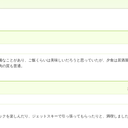
備なことがあり、ご飯くらいは美味しいだろうと思っていたが、夕食は居酒
肉の質も普通。
。オペレーションも悪く料理や食器が補充されない。
ない。
ないし今後どうにかするつもりもないのだと思う。
点
お風呂(温泉)
2
点
客室・アメニティ
3
点
施設・設備
1
点
食事
1
点
上期 九州 ｉ＋Ｌａｎｄ ｎａｇａｓａｋｉ
ックを楽しんだり、ジェットスキーで引っ張ってもらったりと、満喫しまし
泊代金：
15,000円～20,000円
で、汗かきながら、遊びました。