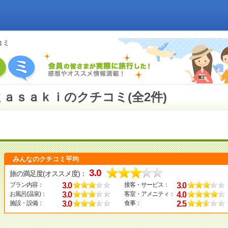
コミ
ａｓａｋｉのクチコミ(全2件)
みんなのクチコミ平均
3.0
旅の満足度(オススメ度)：
3.0
3.0
プラン内容：
接客・サービス：
3.0
4.0
お風呂(温泉)：
客室・アメニティ：
3.0
2.5
施設・設備：
食事：