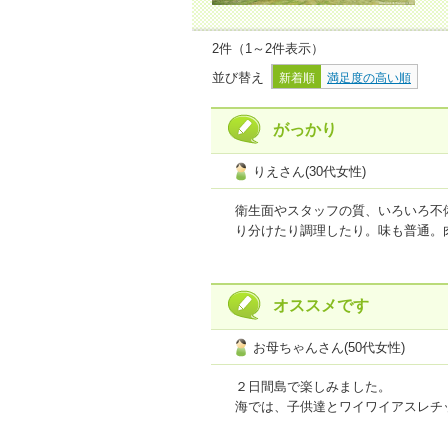
2件（1～2件表示）
並び替え
新着順
満足度の高い順
がっかり
りえさん(30代女性)
衛生面やスタッフの質、いろいろ不
り分けたり調理したり。味も普通。
トドメは朝食ビュッフェの不衛生さ
ハエが飛ぶなかで食事したくない。
オススメです
期待に沿わないとかいうレベルじゃ
経営陣も改善点に気づかないわけが
お母ちゃんさん(50代女性)
プラン内容
2
点
接客・サービス
1
２日間島で楽しみました。
【ご利用商品】
【ＥＣＮ】２４年
海では、子供達とワイワイアスレチ
料理も、美味しかったです。
おとなおひとり様１泊あたりの宿
子供達は、その後無料の室内遊び場