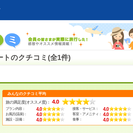
トのクチコミ(全1件)
みんなのクチコミ平均
4.0
旅の満足度(オススメ度)：
4.0
4.0
プラン内容：
接客・サービス：
4.0
4.0
お風呂(温泉)：
客室・アメニティ：
4.0
4.0
施設・設備：
食事：