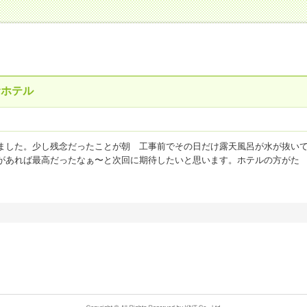
むホテル
ました。少し残念だったことが朝 工事前でその日だけ露天風呂が水が抜い
があれば最高だったなぁ〜と次回に期待したいと思います。ホテルの方がた
点
お風呂(温泉)
4
点
客室・アメニティ
4
点
施設・設備
4
点
食事
4
点
０２３年間 九州 ホテル日南北郷リゾート
泊代金：
10,000円～12,500円