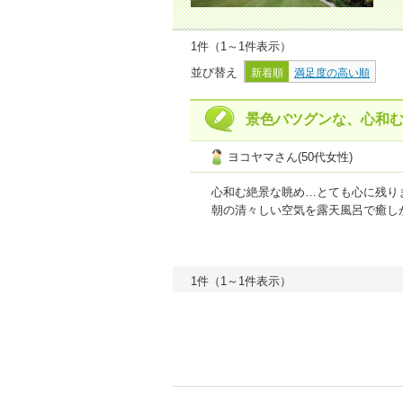
1件（1～1件表示）
並び替え
新着順
満足度の高い順
景色バツグンな、心和
ヨコヤマさん(50代女性)
心和む絶景な眺め…とても心に残り
朝の清々しい空気を露天風呂で癒し
で ゆっくりさせてもらいました。
プラン内容
4
点
接客・サービス
4
1件（1～1件表示）
【ご利用商品】
【Ｅクーポン】２
おとなおひとり様１泊あたりの宿